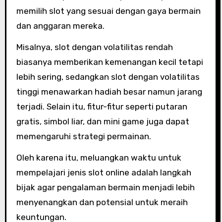
memilih slot yang sesuai dengan gaya bermain
dan anggaran mereka.
Misalnya, slot dengan volatilitas rendah
biasanya memberikan kemenangan kecil tetapi
lebih sering, sedangkan slot dengan volatilitas
tinggi menawarkan hadiah besar namun jarang
terjadi. Selain itu, fitur-fitur seperti putaran
gratis, simbol liar, dan mini game juga dapat
memengaruhi strategi permainan.
Oleh karena itu, meluangkan waktu untuk
mempelajari jenis slot online adalah langkah
bijak agar pengalaman bermain menjadi lebih
menyenangkan dan potensial untuk meraih
keuntungan.