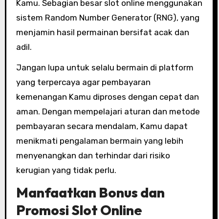
Kamu. Sebagian besar slot online menggunakan
sistem Random Number Generator (RNG), yang
menjamin hasil permainan bersifat acak dan
adil.
Jangan lupa untuk selalu bermain di platform
yang terpercaya agar pembayaran
kemenangan Kamu diproses dengan cepat dan
aman. Dengan mempelajari aturan dan metode
pembayaran secara mendalam, Kamu dapat
menikmati pengalaman bermain yang lebih
menyenangkan dan terhindar dari risiko
kerugian yang tidak perlu.
Manfaatkan Bonus dan
Promosi Slot Online