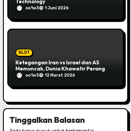
Technology
oo1w3
1 Juni 2026
SLOT
Ketegangan Iran vs Israel dan AS
Memuncak, Dunia Khawatir Perang
Meluas
oo1w3
12 Maret 2026
Tinggalkan Balasan
Anda harus
masuk
untuk berkomentar.