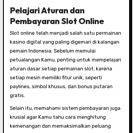
Pelajari Aturan dan
Pembayaran Slot Online
Slot online telah menjadi salah satu permainan
kasino digital yang paling digemari di kalangan
pemain Indonesia. Sebelum memulai
petualangan Kamu, penting untuk mempelajari
aturan dasar setiap permainan slot, karena
setiap mesin memiliki fitur unik, seperti
paylines, simbol khusus, dan bonus putaran
gratis.
Selain itu, memahami sistem pembayaran juga
krusial agar Kamu tahu cara menghitung
kemenangan dan memaksimalkan peluang