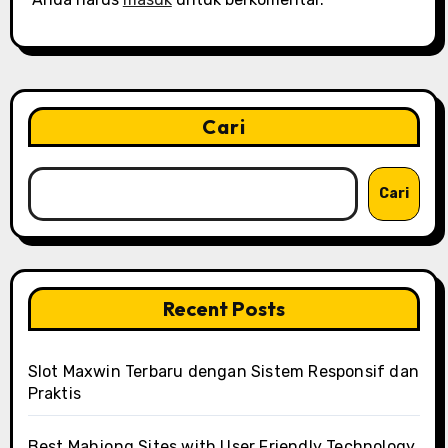
Cari
Cari
Recent Posts
Slot Maxwin Terbaru dengan Sistem Responsif dan
Praktis
Best Mahjong Sites with User Friendly Technology