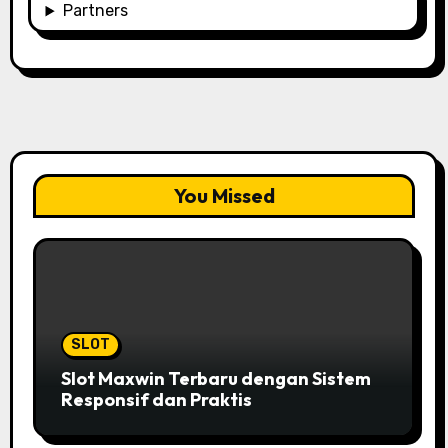
Partners
You Missed
SLOT
Slot Maxwin Terbaru dengan Sistem
Responsif dan Praktis