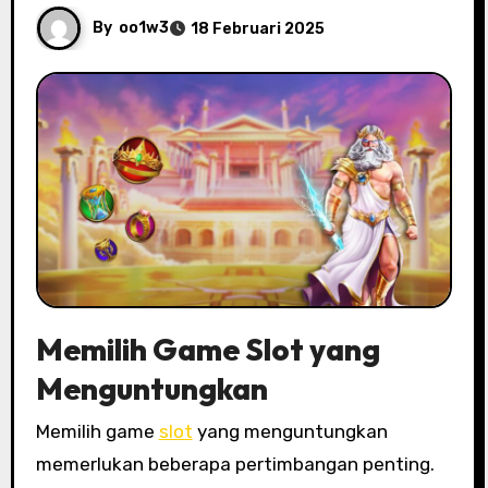
By
oo1w3
18 Februari 2025
Memilih Game Slot yang
Menguntungkan
Memilih game
slot
yang menguntungkan
memerlukan beberapa pertimbangan penting.