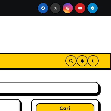
a yang Harus Anda Mainkan?
Slot Maxwin Terbaru d
Cari