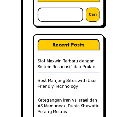
Cari
Recent Posts
Slot Maxwin Terbaru dengan
Sistem Responsif dan Praktis
Best Mahjong Sites with User
Friendly Technology
Ketegangan Iran vs Israel dan
AS Memuncak, Dunia Khawatir
Perang Meluas