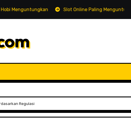
enguntungkan
Slot Online Paling Menguntungkan: Ap
.com
erdasarkan Regulasi