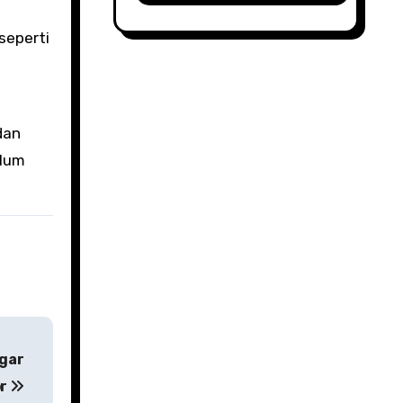
 seperti
n
dan
elum
Agar
or