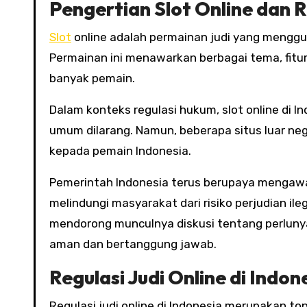
Pengertian Slot Online dan 
Slot
online adalah permainan judi yang menggun
Permainan ini menawarkan berbagai tema, fitur
banyak pemain.
Dalam konteks regulasi hukum, slot online di 
umum dilarang. Namun, beberapa situs luar neg
kepada pemain Indonesia.
Pemerintah Indonesia terus berupaya mengawas
melindungi masyarakat dari risiko perjudian ile
mendorong munculnya diskusi tentang perlunya r
aman dan bertanggung jawab.
Regulasi Judi Online di Indon
Regulasi judi online di Indonesia merupakan topik yang kompleks dan kontroversial. Meskipun hukum negara