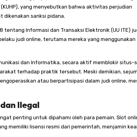
(KUHP), yang menyebutkan bahwa aktivitas perjudian
 dikenakan sanksi pidana.
 tentang Informasi dan Transaksi Elektronik (UU ITE) j
elaku judi online, terutama mereka yang menggunakan
unikasi dan Informatika, secara aktif memblokir situs-s
yarakat terhadap praktik tersebut. Meski demikian, seju
ngoperasikan atau berpartisipasi dalam judi online, me
dan Ilegal
ang memiliki lisensi resmi dari pemerintah, menjamin k