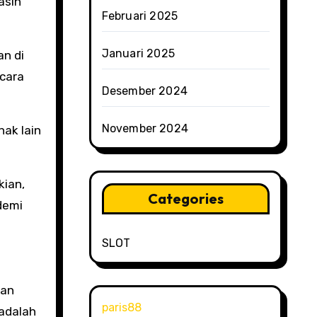
asih
Februari 2025
Januari 2025
an di
ecara
Desember 2024
November 2024
hak lain
kian,
Categories
demi
SLOT
paris88
 adalah