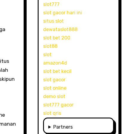
slot777
slot gacor hari ini
situs slot
uga
dewataslot888
slot bet 200
slot88
slot
itus
amazon4d
mlah
slot bet kecil
skipun
slot gacor
slot online
demo slot
slot777 gacor
slot qris
eamanan
Partners