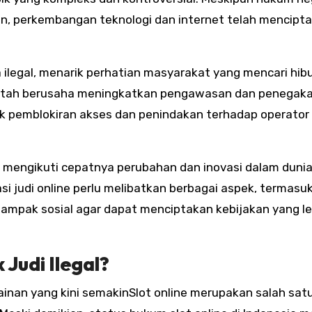
n, perkembangan teknologi dan internet telah mencipt
a ilegal, menarik perhatian masyarakat yang mencari hib
rintah berusaha meningkatkan pengawasan dan penegak
k pemblokiran akses dan penindakan terhadap operator
t mengikuti cepatnya perubahan dan inovasi dalam duni
lasi judi online perlu melibatkan berbagai aspek, termasu
ampak sosial agar dapat menciptakan kebijakan yang le
Judi Ilegal?