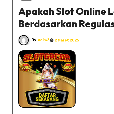
Apakah Slot Online L
Berdasarkan Regulas
By
oo1w3
2 Maret 2025