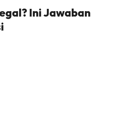
egal? Ini Jawaban
i