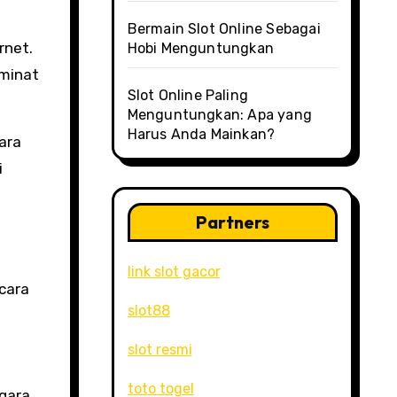
Bermain Slot Online Sebagai
rnet.
Hobi Menguntungkan
 minat
Slot Online Paling
Menguntungkan: Apa yang
Harus Anda Mainkan?
ara
i
Partners
link slot gacor
ecara
slot88
slot resmi
toto togel